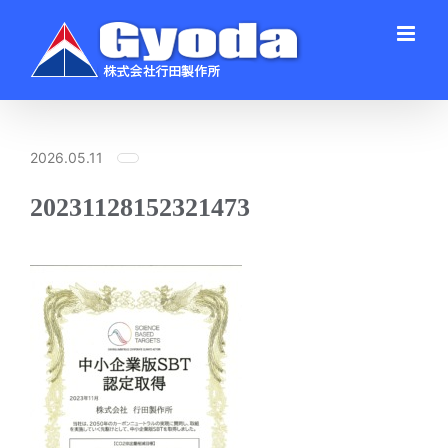
Skip
to
content
2026.05.11
20231128152321473