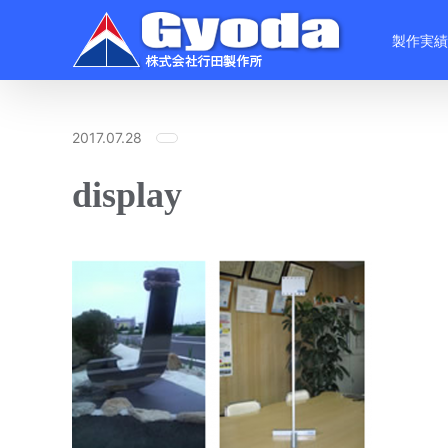
Skip
to
製作実績
content
2017.07.28
display