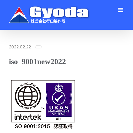
Skip
to
content
2022.02.22
iso_9001new2022